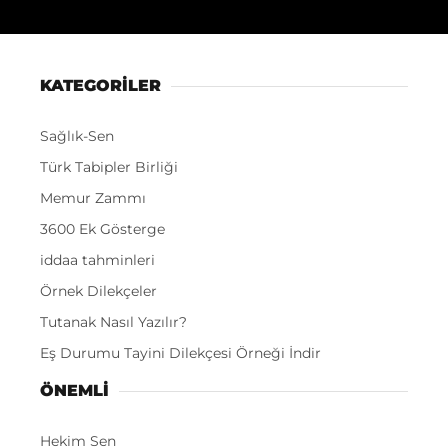
KATEGORİLER
Sağlık-Sen
Türk Tabipler Birliği
Memur Zammı
3600 Ek Gösterge
iddaa tahminleri
Örnek Dilekçeler
Tutanak Nasıl Yazılır?
Eş Durumu Tayini Dilekçesi Örneği İndir
ÖNEMLI
Hekim Sen