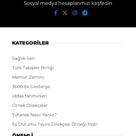
Sosyal medya hesaplarımızı keşfedin
KATEGORİLER
Sağlık-Sen
Türk Tabipler Birliği
Memur Zammı
3600 Ek Gösterge
iddaa tahminleri
Örnek Dilekçeler
Tutanak Nasıl Yazılır?
Eş Durumu Tayini Dilekçesi Örneği İndir
ÖNEMLI