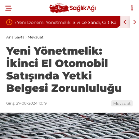
etmelik
Sivilce Sandı, Cilt Kanseri Çıktı: Ameliyattan 60
Baş Dön
Dikişle Uyandı
Sendrom
Ana Sayfa
›
Mevzuat
Yeni Yönetmelik:
İkinci El Otomobil
Satışında Yetki
Belgesi Zorunluluğu
Giriş: 27-08-2024 10:19
Mevzuat