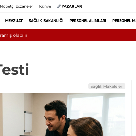
Nöbetçi Eczaneler
Künye
YAZARLAR
MEVZUAT
SAĞLIK BAKANLIĞI
PERSONEL ALIMLARI
PERSONEL M
bini aşkın hasta hiperbarik oksijen tedavisinden yararlandı
Testi
Sağlık Makaleleri