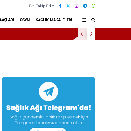
Bizi Takip Edin
AAŞLARI
ÖSYM
SAĞLIK MAKALELERI
Diş eti kanaması 