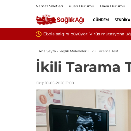
Namaz Vakitleri
Puan Durumu
Hava Durumu
GÜNDEM
SENDIKA
Yılın ilk 6 ayında 10 
Ana Sayfa
›
Sağlık Makaleleri
›
İkili Tarama Testi
İkili Tarama 
Giriş: 10-05-2026 21:00