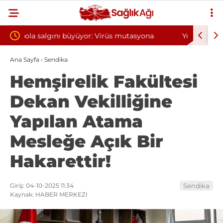
tasyona
Yılın ilk 6 ayında 10 bini aşkın hasta hiperbarik
oksijen tedavisinden yararlandı
Ana Sayfa
›
Sendika
Hemşirelik Fakültesi
Dekan Vekilliğine
Yapılan Atama
Mesleğe Açık Bir
Hakarettir!
Giriş: 04-10-2025 11:34
Sendika
Kaynak: HABER MERKEZI