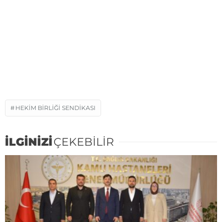
HEKIM BIRLIĞI SENDIKASI
İLGİNİZİ
ÇEKEBİLİR