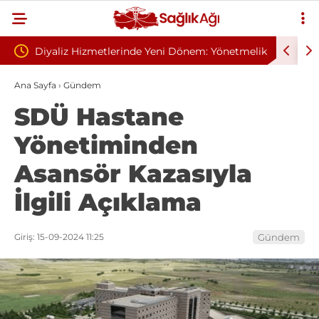
 Yeni Dönem: Yönetmelik
Sivilce Sandı, Cilt Kanseri Çıktı: Ameli
elindi
Dikişle Uyandı
Ana Sayfa
›
Gündem
SDÜ Hastane
Yönetiminden
Asansör Kazasıyla
İlgili Açıklama
Giriş: 15-09-2024 11:25
Gündem