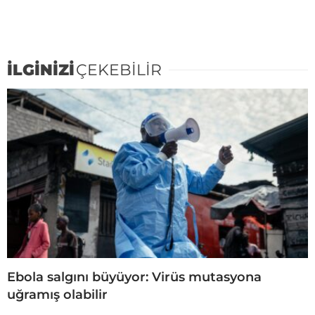
İLGİNİZİ
ÇEKEBİLİR
Ebola salgını büyüyor: Virüs mutasyona
uğramış olabilir