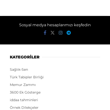
Sosyal medya hesaplarımızı keşfedin
KATEGORİLER
Sağlık-Sen
Türk Tabipler Birliği
Memur Zammı
3600 Ek Gösterge
iddaa tahminleri
Örnek Dilekçeler