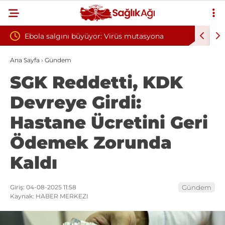
Virüs mutasyona
Yılın ilk 6 ayında 10 bini aşkın hasta hipe
oksijen tedavisinden yararlandı
Ana Sayfa
›
Gündem
SGK Reddetti, KDK
Devreye Girdi:
Hastane Ücretini Geri
Ödemek Zorunda
Kaldı
Giriş: 04-08-2025 11:58
Gündem
Kaynak: HABER MERKEZI