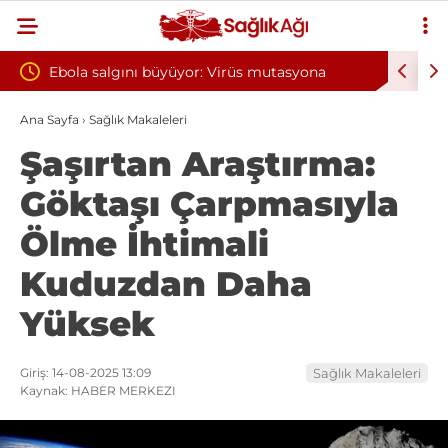
yor: Virüs mutasyona
Yılın ilk 6 ayında 10 bini aşkın hasta
oksijen tedavisinden yararlandı
Ana Sayfa
›
Sağlık Makaleleri
Şaşırtan Araştırma:
Göktaşı Çarpmasıyla
Ölme İhtimali
Kuduzdan Daha
Yüksek
Giriş: 14-08-2025 13:09
Sağlık Makaleleri
Kaynak: HABER MERKEZI