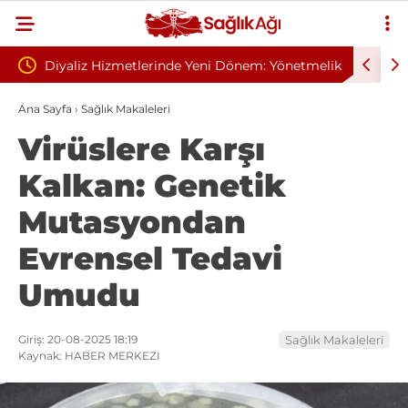
e Yeni Dönem: Yönetmelik
Sivilce Sandı, Cilt Kanseri Çıktı: Amel
Gelindi
Dikişle Uyandı
Ana Sayfa
›
Sağlık Makaleleri
Virüslere Karşı
Kalkan: Genetik
Mutasyondan
Evrensel Tedavi
Umudu
Giriş: 20-08-2025 18:19
Sağlık Makaleleri
Kaynak: HABER MERKEZI