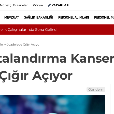
Nöbetçi Eczaneler
Künye
YAZARLAR
MEVZUAT
SAĞLIK BAKANLIĞI
PERSONEL ALIMLARI
PERSONEL M
seri Çıktı: Ameliyattan 60 Dikişle Uyandı
le Mücadelede Çığır Açıyor
talandırma Kanser
ığır Açıyor
Gündem