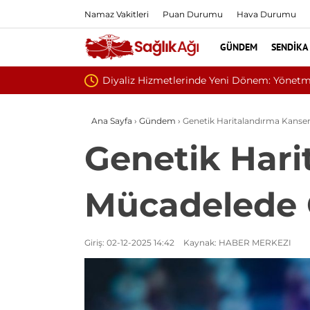
Namaz Vakitleri
Puan Durumu
Hava Durumu
GÜNDEM
SENDIKA
Sivilce Sandı, Cilt Kan
Ana Sayfa
›
Gündem
›
Genetik Haritalandırma Kanser
Genetik Hari
Mücadelede Ç
Giriş: 02-12-2025 14:42
Kaynak: HABER MERKEZI