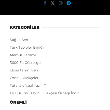
KATEGORİLER
Sağlık-Sen
Türk Tabipler Birliği
Memur Zammı
3600 Ek Gösterge
iddaa tahminleri
Örnek Dilekçeler
Tutanak Nasıl Yazılır?
Eş Durumu Tayini Dilekçesi Örneği İndir
ÖNEMLI