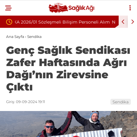
 Personeli Alım
Nükleoplasti mi, Ameliyat mı? Bel ve Boyun
Fıtığında Doğru Tedavi Seçimi
Ana Sayfa
›
Sendika
Genç Sağlık Sendikası
Zafer Haftasında Ağrı
Dağı’nın Zirevsine
Çıktı
Giriş: 09-09-2024 19:11
Sendika