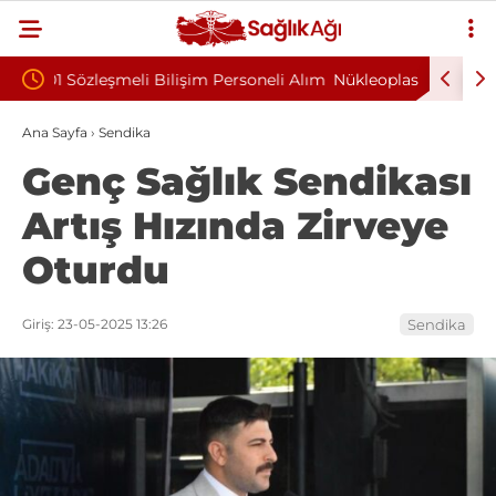
oneli Alım
Nükleoplasti mi, Ameliyat mı? Bel ve Boyun
Kültü
Fıtığında Doğru Tedavi Seçimi
Başkan
Ana Sayfa
›
Sendika
Genç Sağlık Sendikası
Artış Hızında Zirveye
Oturdu
Giriş: 23-05-2025 13:26
Sendika