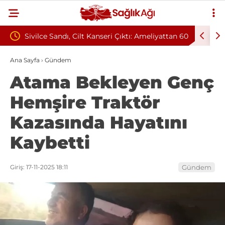
ri Çıktı: Ameliyattan 60
Baş Dönmesiyle Gitti, Dünyada 68. Bun
Sendromu Vakası Oldu
Ana Sayfa
›
Gündem
Atama Bekleyen Genç
Hemşire Traktör
Kazasında Hayatını
Kaybetti
Giriş: 17-11-2025 18:11
Gündem