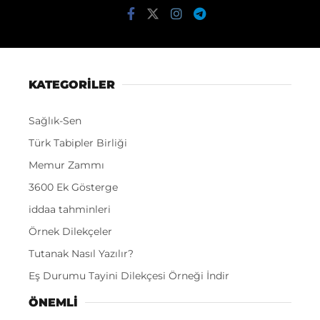
KATEGORİLER
Sağlık-Sen
Türk Tabipler Birliği
Memur Zammı
3600 Ek Gösterge
iddaa tahminleri
Örnek Dilekçeler
Tutanak Nasıl Yazılır?
Eş Durumu Tayini Dilekçesi Örneği İndir
ÖNEMLI