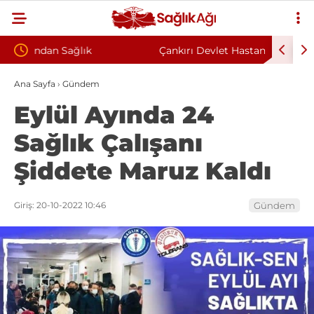
Çankırı Devlet Hastanesi’nde Sendikal Vesayet
Kahrama
rkuyla
İddiası: Maaş Kesme Cezası Talep Edildi
Sözleşm
Ana Sayfa
›
Gündem
Eylül Ayında 24
Sağlık Çalışanı
Şiddete Maruz Kaldı
Giriş: 20-10-2022 10:46
Gündem