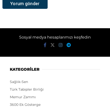
Sosyal medya hesaplarımızı keşfedin
KATEGORİLER
Sağlık-Sen
Türk Tabipler Birliği
Memur Zammı
3600 Ek Gösterge