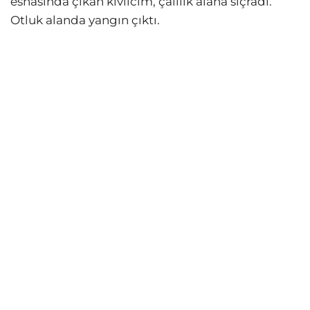
esnasında çıkan kıvılcım, çalılık alana sıçradı.
Otluk alanda yangın çıktı.