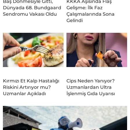
Baş Dönmesiyle Gitti,
KKKA Aşısında Flaş
Dünyada 68. Bundgaard
Gelişme: İlk Faz
Sendromu Vakası Oldu
Çalışmalarında Sona
Gelindi
Kırmızı Et Kalp Hastalığı
Cips Neden Yanıyor?
Riskini Artırıyor mu?
Uzmanlardan Ultra
Uzmanlar Açıkladı
İşlenmiş Gıda Uyarısı