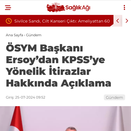
anseri Çıktı: Ameliyattan 60
Baş Dönmesiyle Gitti, Dünyada 68.
Sendromu Vakası Oldu
Ana Sayfa
›
Gündem
ÖSYM Başkanı
Ersoy’dan KPSS’ye
Yönelik İtirazlar
Hakkında Açıklama
Giriş: 25-07-2024 09:52
Gündem