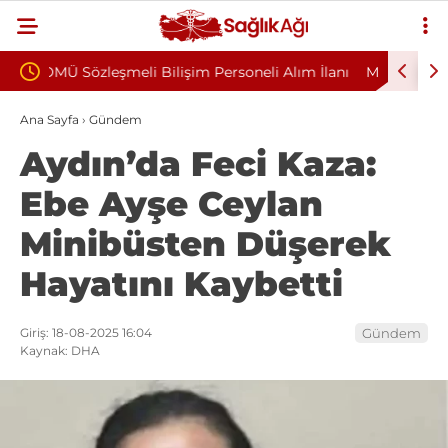
neli Alım İlanı
Munzur Üniversitesi 4/B Sözleşmeli Personel
Alım İlanı Yayımlandı
Ana Sayfa
›
Gündem
Aydın’da Feci Kaza:
Ebe Ayşe Ceylan
Minibüsten Düşerek
Hayatını Kaybetti
Giriş: 18-08-2025 16:04
Gündem
Kaynak: DHA