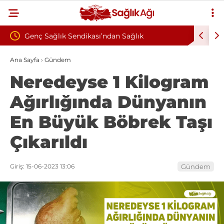
endikası’ndan Sağlık
Çankırı Devlet Hastanesi’nde 
Yönelik Şiddete Tepki: “Korkuyla
İddiası: Maaş Kesme Cezası Tal
Ana Sayfa
›
Gündem
Neredeyse 1 Kilogram
 Çalışmak İstiyoruz”
Ağırlığında Dünyanın
En Büyük Böbrek Taşı
Çıkarıldı
Giriş: 15-06-2023 13:06
Gündem