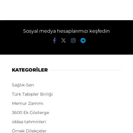
Sosyal medya hesaplarımızı keşfedin
KATEGORİLER
Sağlık-Sen
Türk Tabipler Birliği
Memur Zammı
3600 Ek Gösterge
iddaa tahminleri
Örnek Dilekçeler