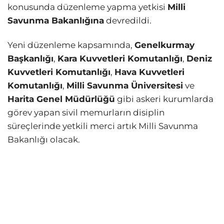
konusunda düzenleme yapma yetkisi
Milli
Savunma Bakanlığına
devredildi.
Yeni düzenleme kapsamında,
Genelkurmay
Başkanlığı
,
Kara Kuvvetleri Komutanlığı
,
Deniz
Kuvvetleri Komutanlığı
,
Hava Kuvvetleri
Komutanlığı
,
Milli Savunma Üniversitesi
ve
Harita Genel Müdürlüğü
gibi askeri kurumlarda
görev yapan sivil memurların disiplin
süreçlerinde yetkili merci artık Milli Savunma
Bakanlığı olacak.