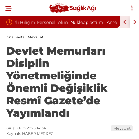
neli Alım
Nükleoplasti mi, Ameliyat mı? Bel ve Boyun
Kültür
Fıtığında Doğru Tedavi Seçimi
Başkan
Ana Sayfa
›
Mevzuat
Devlet Memurları
Disiplin
Yönetmeliğinde
Önemli Değişiklik
Resmî Gazete’de
Yayımlandı
Giriş: 10-10-2025 14:34
Mevzuat
Kaynak: HABER MERKEZI