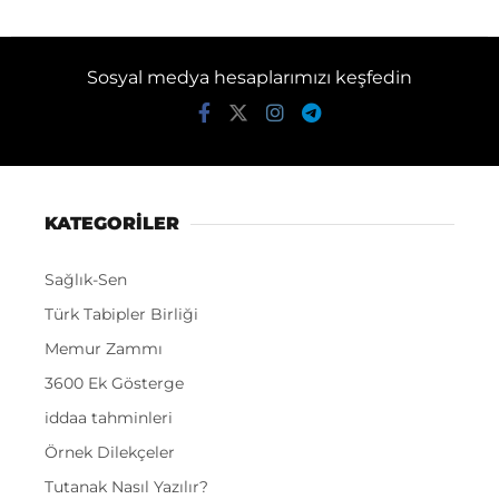
Sosyal medya hesaplarımızı keşfedin
KATEGORİLER
Sağlık-Sen
Türk Tabipler Birliği
Memur Zammı
3600 Ek Gösterge
iddaa tahminleri
Örnek Dilekçeler
Tutanak Nasıl Yazılır?