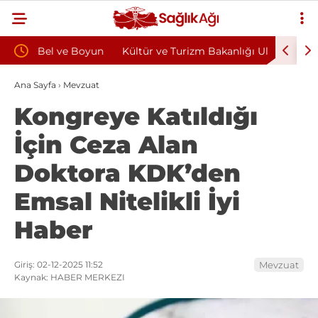
oyun
Kültür ve Turizm Bakanlığı Uludağ Alan
Bu Alışk
Başkanlığı 11 Sürekli İşçi Alımı Duyuruldu
Kazandıra
Ana Sayfa
›
Mevzuat
Kongreye Katıldığı
İçin Ceza Alan
Doktora KDK’den
Emsal Nitelikli İyi
Haber
Giriş: 02-12-2025 11:52
Mevzuat
Kaynak: HABER MERKEZI