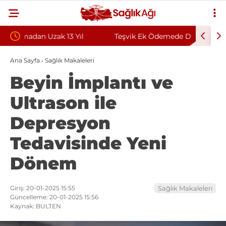
Teşvik Ek Ödemede Düzenleme Yolda: Genç
Zongulda
Sağlık Sendikası Sahanın Taleplerini Kamu
Sözleşme
Ana Sayfa
›
Sağlık Makaleleri
Beyin İmplantı ve
Hastaneleri Genel Müdürü’ne İletti
Ultrason ile
Depresyon
Tedavisinde Yeni
Dönem
Giriş: 20-01-2025 15:55
Sağlık Makaleleri
Güncelleme: 20-01-2025 15:56
Kaynak: BULTEN