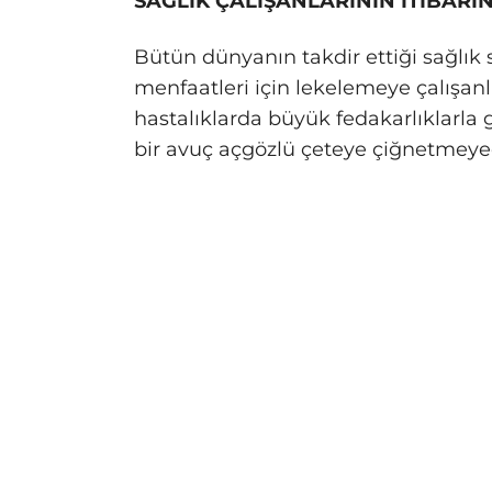
SAĞLIK ÇALIŞANLARININ İTİBARI
Bütün dünyanın takdir ettiği sağlık s
menfaatleri için lekelemeye çalışanl
hastalıklarda büyük fedakarlıklarla g
bir avuç açgözlü çeteye çiğnetmeye