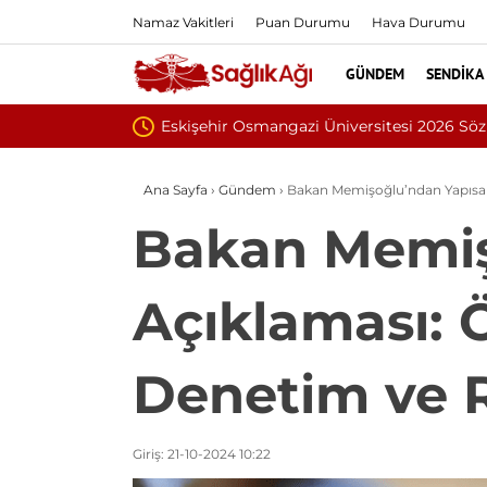
Namaz Vakitleri
Puan Durumu
Hava Durumu
GÜNDEM
SENDIKA
yor
İnönü Üniversitesi
Ana Sayfa
›
Gündem
›
Bakan Memişoğlu’ndan Yapısal 
Bakan Memiş
Açıklaması: 
Denetim ve R
Giriş: 21-10-2024 10:22