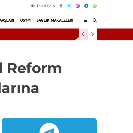
Bizi Takip Edin
AAŞLARI
ÖSYM
SAĞLIK MAKALELERI
Bilkent Şehir 
r
l Reform
larına