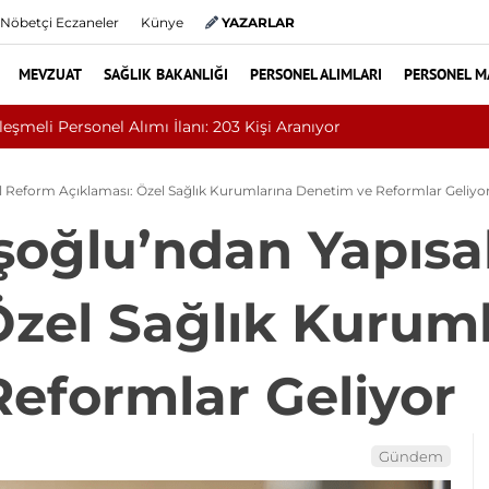
Nöbetçi Eczaneler
Künye
YAZARLAR
MEVZUAT
SAĞLIK BAKANLIĞI
PERSONEL ALIMLARI
PERSONEL M
 131 Sözleşmeli Personel Alımı İlanı
Reform Açıklaması: Özel Sağlık Kurumlarına Denetim ve Reformlar Geliyo
oğlu’ndan Yapısa
Özel Sağlık Kurum
eformlar Geliyor
Gündem