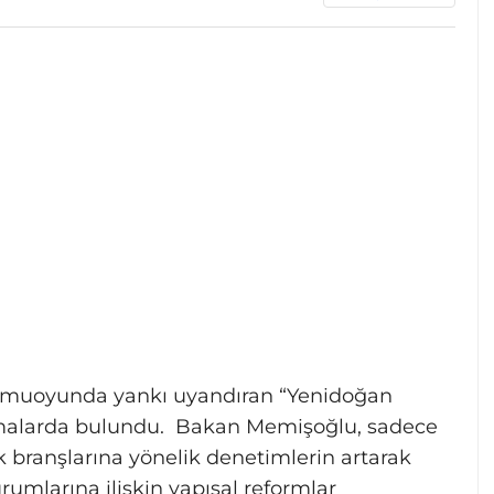
amuoyunda yankı uyandıran “Yenidoğan
klamalarda bulundu. Bakan Memişoğlu, sadece
k branşlarına yönelik denetimlerin artarak
urumlarına ilişkin yapısal reformlar