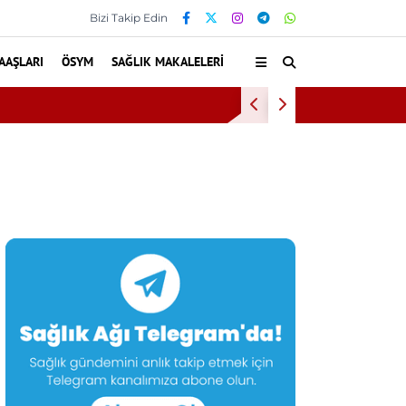
Bizi Takip Edin
AAŞLARI
ÖSYM
SAĞLIK MAKALELERI
Diş eti kanamas