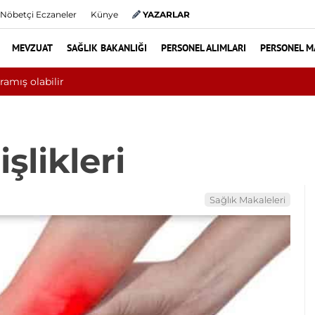
Nöbetçi Eczaneler
Künye
YAZARLAR
MEVZUAT
SAĞLIK BAKANLIĞI
PERSONEL ALIMLARI
PERSONEL M
10 bini aşkın hasta hiperbarik oksijen tedavisinden yararlandı
şlikleri
Sağlık Makaleleri