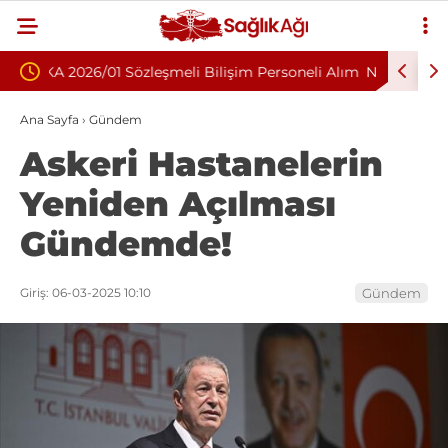
im Personeli Alım
Nükleoplasti mi, Ameliyat mı? Bel ve Boyun
Fıtığında Doğru Tedavi Seçimi
Ana Sayfa
›
Gündem
Askeri Hastanelerin
Yeniden Açılması
Gündemde!
Giriş: 06-03-2025 10:10
Gündem