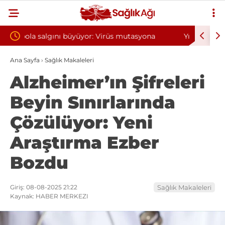
 mutasyona
Yılın ilk 6 ayında 10 bini aşkın hasta hiperbarik
oksijen tedavisinden yararlandı
Ana Sayfa
›
Sağlık Makaleleri
Alzheimer’ın Şifreleri
Beyin Sınırlarında
Çözülüyor: Yeni
Araştırma Ezber
Bozdu
Giriş: 08-08-2025 21:22
Sağlık Makaleleri
Kaynak: HABER MERKEZI