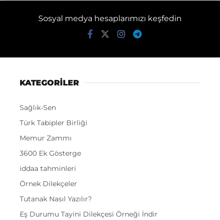
Sosyal medya hesaplarımızı keşfedin
KATEGORİLER
Sağlık-Sen
Türk Tabipler Birliği
Memur Zammı
3600 Ek Gösterge
iddaa tahminleri
Örnek Dilekçeler
Tutanak Nasıl Yazılır?
Eş Durumu Tayini Dilekçesi Örneği İndir