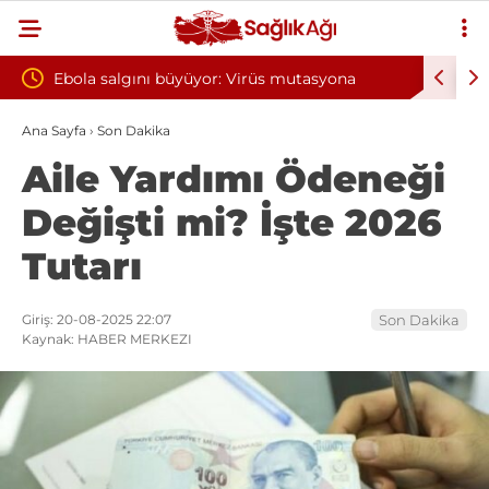
üyor: Virüs mutasyona
Yılın ilk 6 ayında 10 bini aşkın hast
oksijen tedavisinden yararlandı
Ana Sayfa
›
Son Dakika
Aile Yardımı Ödeneği
Değişti mi? İşte 2026
Tutarı
Giriş: 20-08-2025 22:07
Son Dakika
Kaynak: HABER MERKEZI