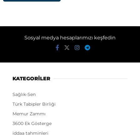
Sosyal medya hesaplarımızı keşfedin
KATEGORİLER
Sağlık-Sen
Türk Tabipler Birliği
Memur Zammı
3600 Ek Gösterge
iddaa tahminleri