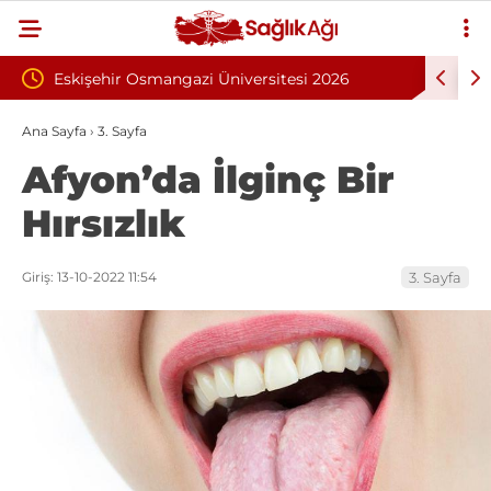
 Üniversitesi 2026
İnönü Üniversitesi 131 Sözleşmeli Per
lımı İlanı: 203 Kişi
Alımı İlanı
Ana Sayfa
›
3. Sayfa
Afyon’da İlginç Bir
Hırsızlık
Giriş: 13-10-2022 11:54
3. Sayfa