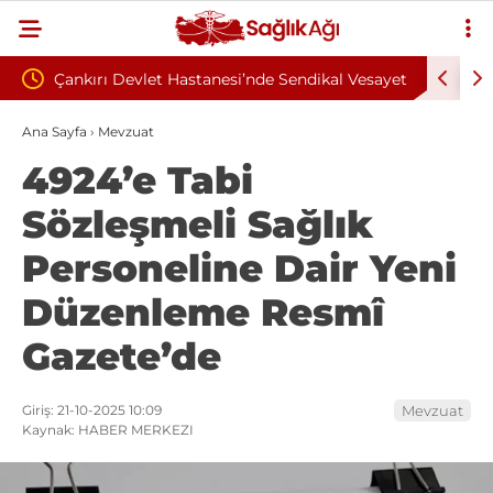
esi’nde Sendikal Vesayet
Kahramanmaraş İstiklal Üniversitesi 1
ezası Talep Edildi
Sözleşmeli Personel Alım İlanı Yayıml
Ana Sayfa
›
Mevzuat
4924’e Tabi
Sözleşmeli Sağlık
Personeline Dair Yeni
Düzenleme Resmî
Gazete’de
Giriş: 21-10-2025 10:09
Mevzuat
Kaynak: HABER MERKEZI