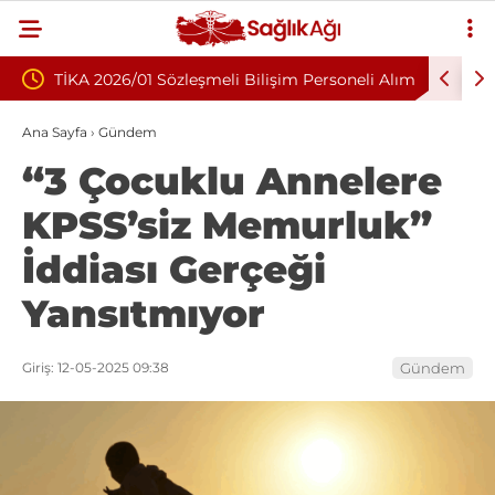
eşmeli Bilişim Personeli Alım
Nükleoplasti mi, Ameliyat mı? Be
Fıtığında Doğru Tedavi Seçimi
Ana Sayfa
›
Gündem
“3 Çocuklu Annelere
KPSS’siz Memurluk”
İddiası Gerçeği
Yansıtmıyor
Giriş: 12-05-2025 09:38
Gündem