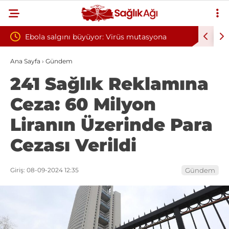
r: Virüs mutasyona
Yılın ilk 6 ayında 10 bini aşkın hasta h
oksijen tedavisinden yararlandı
Ana Sayfa
›
Gündem
241 Sağlık Reklamına
Ceza: 60 Milyon
Liranın Üzerinde Para
Cezası Verildi
Giriş: 08-09-2024 12:35
Gündem