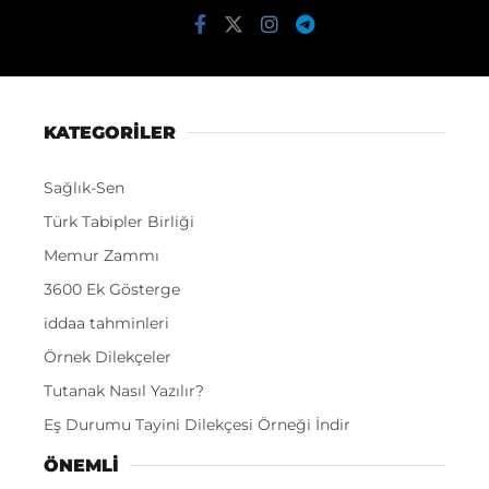
KATEGORİLER
Sağlık-Sen
Türk Tabipler Birliği
Memur Zammı
3600 Ek Gösterge
iddaa tahminleri
Örnek Dilekçeler
Tutanak Nasıl Yazılır?
Eş Durumu Tayini Dilekçesi Örneği İndir
ÖNEMLI