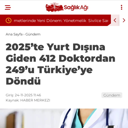
Yönetmelik
Sivilce Sandı, Cilt Kanseri Çıktı: Ameliyattan 60
Baş 
Dikişle Uyandı
Send
Ana Sayfa
›
Gündem
2025’te Yurt Dışına
Giden 412 Doktordan
249’u Türkiye’ye
Döndü
Giriş: 24-11-2025 11:46
Gündem
Kaynak: HABER MERKEZI