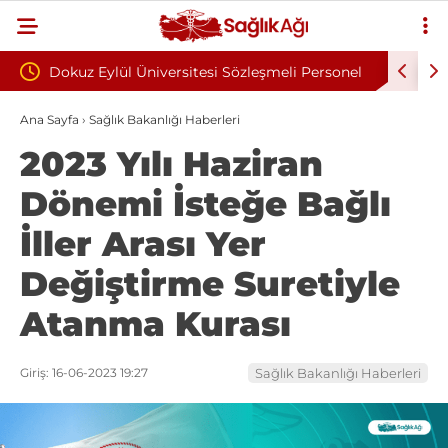
tesi Sözleşmeli Personel
ÇOMÜ Sözleşmeli Bilişim Personeli A
ı
Yayımlandı
Ana Sayfa
›
Sağlık Bakanlığı Haberleri
2023 Yılı Haziran
Dönemi İsteğe Bağlı
İller Arası Yer
Değiştirme Suretiyle
Atanma Kurası
Giriş: 16-06-2023 19:27
Sağlık Bakanlığı Haberleri