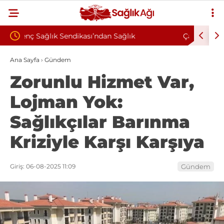
ğlık
Çankırı Devlet Hastanesi’nde Sendikal Vesayet
Tepki: “Korkuyla
İddiası: Maaş Kesme Cezası Talep Edildi
Ana Sayfa
›
Gündem
Zorunlu Hizmet Var,
ruz”
Lojman Yok:
Sağlıkçılar Barınma
Kriziyle Karşı Karşıya
Giriş: 06-08-2025 11:09
Gündem