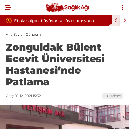
: Virüs mutasyona
Yılın ilk 6 ayında 10 bini aşkın hasta hi
oksijen tedavisinden yararlandı
Ana Sayfa
›
Gündem
Zonguldak Bülent
Ecevit Üniversitesi
Hastanesi’nde
Patlama
Giriş: 10-12-2021 15:52
Gündem