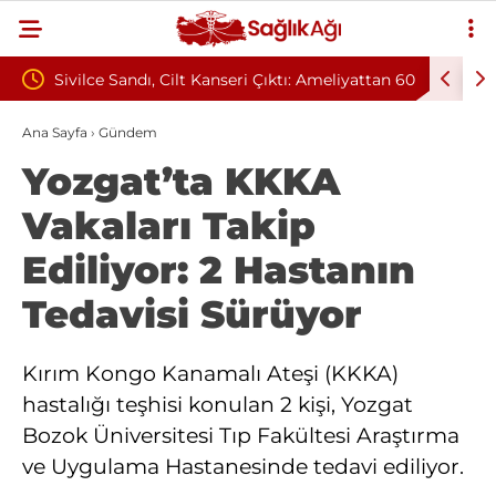
i Çıktı: Ameliyattan 60
Baş Dönmesiyle Gitti, Dünyada 68. Bun
Sendromu Vakası Oldu
Ana Sayfa
›
Gündem
Yozgat’ta KKKA
Vakaları Takip
Ediliyor: 2 Hastanın
Tedavisi Sürüyor
Kırım Kongo Kanamalı Ateşi (KKKA)
hastalığı teşhisi konulan 2 kişi, Yozgat
Bozok Üniversitesi Tıp Fakültesi Araştırma
ve Uygulama Hastanesinde tedavi ediliyor.