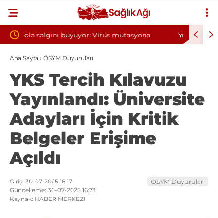
 mutasyona
Yılın ilk 6 ayında 10 bini aşkın hasta hiperbarik
oksijen tedavisinden yararlandı
Ana Sayfa
›
ÖSYM Duyuruları
YKS Tercih Kılavuzu
Yayınlandı: Üniversite
Adayları İçin Kritik
Belgeler Erişime
Açıldı
Giriş: 30-07-2025 16:17
ÖSYM Duyuruları
Güncelleme: 30-07-2025 16:23
Kaynak: HABER MERKEZI