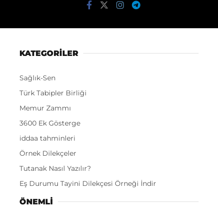
KATEGORİLER
Sağlık-Sen
Türk Tabipler Birliği
Memur Zammı
3600 Ek Gösterge
iddaa tahminleri
Örnek Dilekçeler
Tutanak Nasıl Yazılır?
Eş Durumu Tayini Dilekçesi Örneği İndir
ÖNEMLI