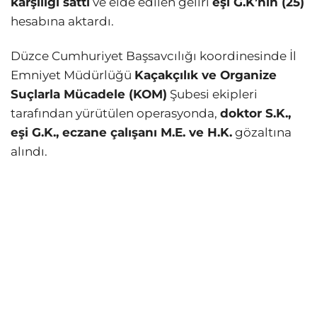
karşılığı sattı
ve elde edilen geliri
eşi G.K’nin (25)
hesabına aktardı.
Düzce Cumhuriyet Başsavcılığı koordinesinde İl
Emniyet Müdürlüğü
Kaçakçılık ve Organize
Suçlarla Mücadele (KOM)
Şubesi ekipleri
tarafından yürütülen operasyonda,
doktor S.K.,
eşi G.K., eczane çalışanı M.E. ve H.K.
gözaltına
alındı.