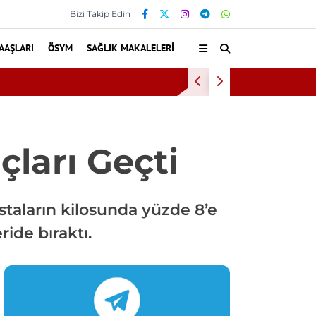
Bizi Takip Edin
AAŞLARI
ÖSYM
SAĞLIK MAKALELERI
u
Bu Alışkanlık
çları Geçti
hastaların kilosunda yüzde 8’e
ide bıraktı.