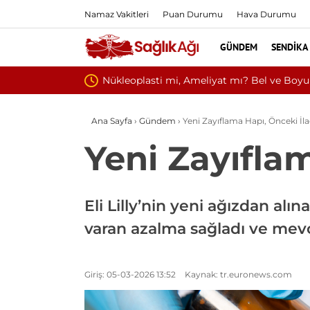
Namaz Vakitleri
Puan Durumu
Hava Durumu
GÜNDEM
SENDIKA
Kültür ve Turizm
Ana Sayfa
›
Gündem
›
Yeni Zayıflama Hapı, Önceki İla
Yeni Zayıflam
Eli Lilly’nin yeni ağızdan alı
varan azalma sağladı ve mevc
Giriş: 05-03-2026 13:52
Kaynak: tr.euronews.com