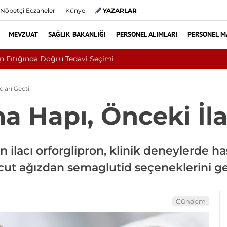
Nöbetçi Eczaneler
Künye
YAZARLAR
MEVZUAT
SAĞLIK BAKANLIĞI
PERSONEL ALIMLARI
PERSONEL M
 Bakanlığı Uludağ Alan Başkanlığı 11 Sürekli İşçi Alımı Duyuruld
çları Geçti
a Hapı, Önceki İla
nan ilacı orforglipron, klinik deneylerde 
ut ağızdan semaglutid seçeneklerini ger
Gündem