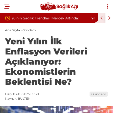
ltında:
Yıllarca Hastalıkla Mücadele Etti: Sağlık
Ge
Sorunlarının Nedeni Evi Çıktı
Sa
Ana Sayfa
›
Gündem
Yeni Yılın İlk
Enflasyon Verileri
Açıklanıyor:
Ekonomistlerin
Beklentisi Ne?
Giriş: 03-01-2025 09:30
Gündem
Kaynak: BULTEN