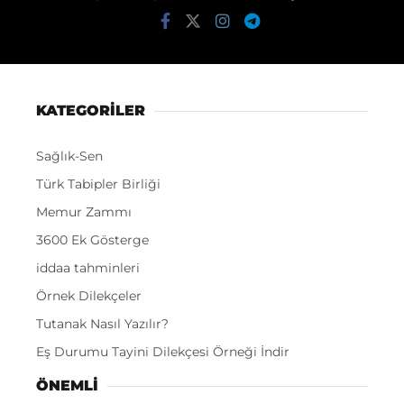
KATEGORİLER
Sağlık-Sen
Türk Tabipler Birliği
Memur Zammı
3600 Ek Gösterge
iddaa tahminleri
Örnek Dilekçeler
Tutanak Nasıl Yazılır?
Eş Durumu Tayini Dilekçesi Örneği İndir
ÖNEMLI