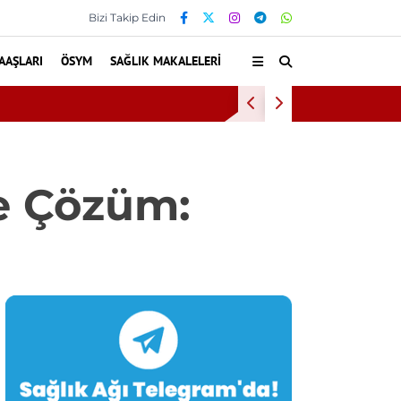
Bizi Takip Edin
AAŞLARI
ÖSYM
SAĞLIK MAKALELERI
rarlandı
Di
e Çözüm: