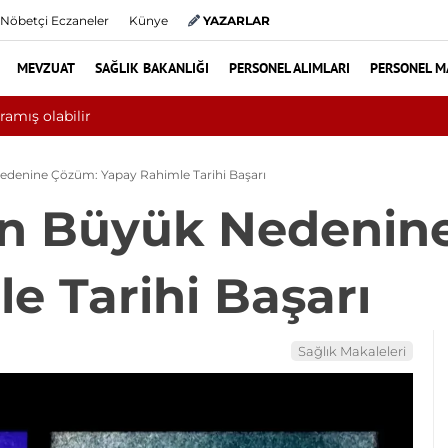
Nöbetçi Eczaneler
Künye
YAZARLAR
MEVZUAT
SAĞLIK BAKANLIĞI
PERSONEL ALIMLARI
PERSONEL M
 ilk 6 ayında 10 bini aşkın hasta hiperbarik oksijen tedavisinden ya
edenine Çözüm: Yapay Rahimle Tarihi Başarı
En Büyük Nedenin
e Tarihi Başarı
Sağlık Makaleleri