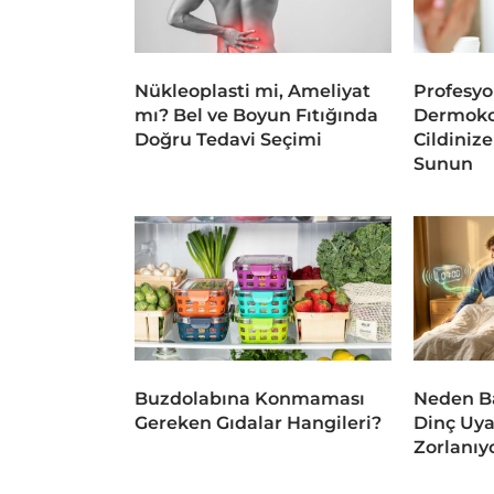
Nükleoplasti mi, Ameliyat
Profesyo
mı? Bel ve Boyun Fıtığında
Dermoko
Doğru Tedavi Seçimi
Cildiniz
Sunun
Buzdolabına Konmaması
Neden Ba
Gereken Gıdalar Hangileri?
Dinç Uya
Zorlanıy