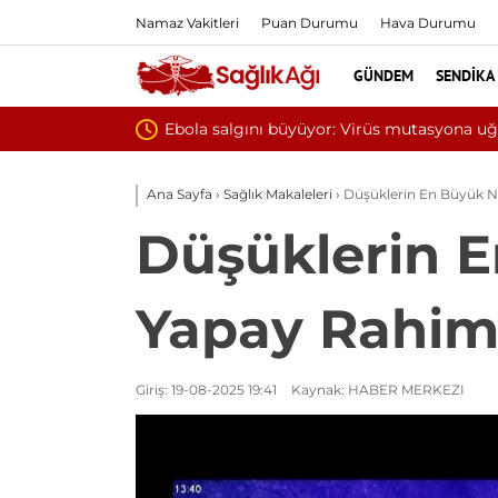
Namaz Vakitleri
Puan Durumu
Hava Durumu
GÜNDEM
SENDIKA
Yılın
Ana Sayfa
›
Sağlık Makaleleri
›
Düşüklerin En Büyük N
Düşüklerin 
Yapay Rahiml
Giriş: 19-08-2025 19:41
Kaynak: HABER MERKEZI