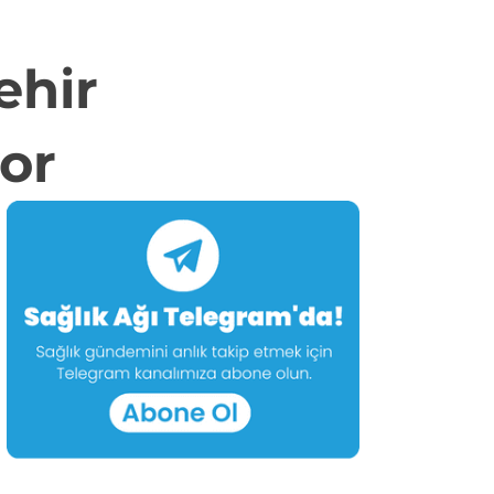
ehir
or