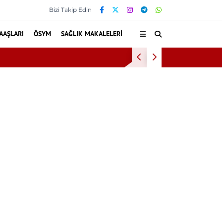
Bizi Takip Edin
AAŞLARI
ÖSYM
SAĞLIK MAKALELERI
Bilkent Şehir Ha