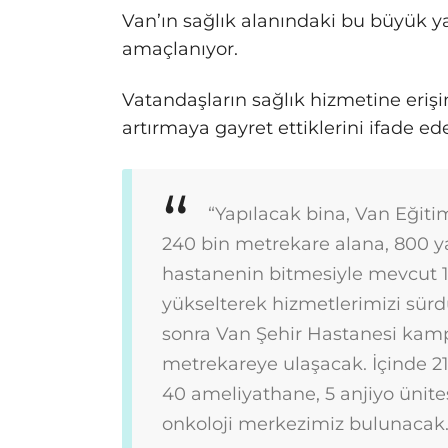
Van’ın sağlık alanındaki bu büyük y
amaçlanıyor.
Vatandaşların sağlık hizmetine erişi
artırmaya gayret ettiklerini ifade ed
“Yapılacak bina, Van Eğiti
240 bin metrekare alana, 800 ya
hastanenin bitmesiyle mevcut 1
yükselterek hizmetlerimizi sür
sonra Van Şehir Hastanesi kamp
metrekareye ulaşacak. İçinde 21
40 ameliyathane, 5 anjiyo ünites
onkoloji merkezimiz bulunacak.