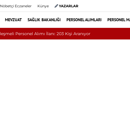
Nöbetçi Eczaneler
Künye
YAZARLAR
MEVZUAT
SAĞLIK BAKANLIĞI
PERSONEL ALIMLARI
PERSONEL M
31 Sözleşmeli Personel Alımı İlanı