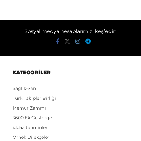
Sosyal medya hesaplarımızı keşfedin
KATEGORİLER
Sağlık-Sen
Türk Tabipler Birliği
Memur Zammı
3600 Ek Gösterge
iddaa tahminleri
Örnek Dilekçeler