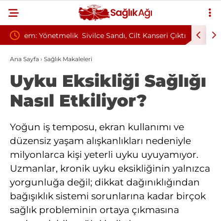
tmelik
Sivilce Sandı, Cilt Kanseri Çıktı: Ameliyattan 60
Baş Dönm
Dikişle Uyandı
Sendrom
Ana Sayfa
›
Sağlık Makaleleri
Uyku Eksikliği Sağlığı
Nasıl Etkiliyor?
Yoğun iş temposu, ekran kullanımı ve
düzensiz yaşam alışkanlıkları nedeniyle
milyonlarca kişi yeterli uyku uyuyamıyor.
Uzmanlar, kronik uyku eksikliğinin yalnızca
yorgunluğa değil; dikkat dağınıklığından
bağışıklık sistemi sorunlarına kadar birçok
sağlık probleminin ortaya çıkmasına