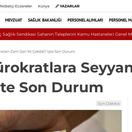
Nöbetçi Eczaneler
Künye
YAZARLAR
MEVZUAT
SAĞLIK BAKANLIĞI
PERSONEL ALIMLARI
PERSONEL M
ent Ecevit Üniversitesi 2026/1 Sözleşmeli Personel Alım İlanı
yanen Zam Geri Mi Çekildi? İşte Son Durum
rokratlara Seyya
İşte Son Durum
Son Dakika