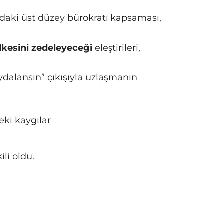
ıdaki üst düzey bürokratı kapsaması,
 ilkesini zedeleyeceği
eleştirileri,
ydalansın” çıkışıyla uzlaşmanın
ki kaygılar
li oldu.