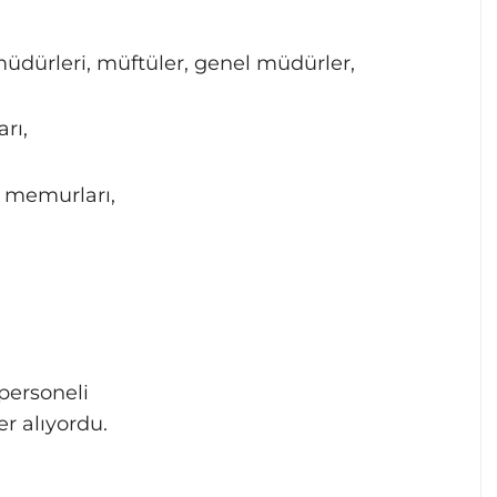
müdürleri, müftüler, genel müdürler,
rı,
 memurları,
personeli
er alıyordu.