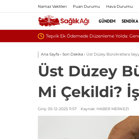
Namaz Vakitleri
Puan Durumu
Hava Durumu
GÜNDEM
SENDIKA
Kamu Hastaneleri Genel Müdürü’ne İletti
Zonguldak Bül
Ana Sayfa
›
Son Dakika
›
Üst Düzey Bürokratlara Sey
Üst Düzey Bü
Mi Çekildi? 
Giriş: 05-12-2025 11:57
Kaynak: HABER MERKEZI