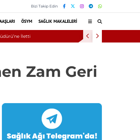
Bizi Takip Edin
AAŞLARI
ÖSYM
SAĞLIK MAKALELERI
Eskişehir 
nen Zam Geri