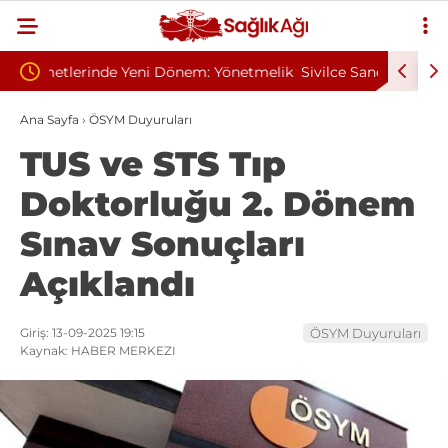
Yönetmelik
Sivilce Sandı, Cilt Kanseri Çıktı: Ameliyattan 60
Baş 
Dikişle Uyandı
Send
Ana Sayfa
›
ÖSYM Duyuruları
TUS ve STS Tıp
Doktorluğu 2. Dönem
Sınav Sonuçları
Açıklandı
Giriş: 13-09-2025 19:15
ÖSYM Duyuruları
Kaynak: HABER MERKEZI