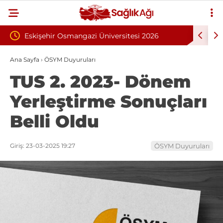
i Üniversitesi 2026
İnönü Üniversitesi 131 Sözleşmeli Pe
Alımı İlanı: 203 Kişi
Alımı İlanı
Ana Sayfa
›
ÖSYM Duyuruları
TUS 2. 2023- Dönem
Yerleştirme Sonuçları
Belli Oldu
Giriş: 23-03-2025 19:27
ÖSYM Duyuruları