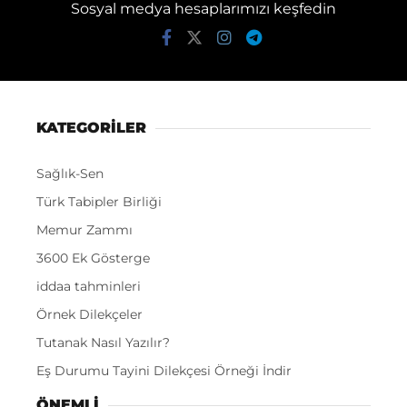
Sosyal medya hesaplarımızı keşfedin
KATEGORİLER
Sağlık-Sen
Türk Tabipler Birliği
Memur Zammı
3600 Ek Gösterge
iddaa tahminleri
Örnek Dilekçeler
Tutanak Nasıl Yazılır?
Eş Durumu Tayini Dilekçesi Örneği İndir
ÖNEMLI