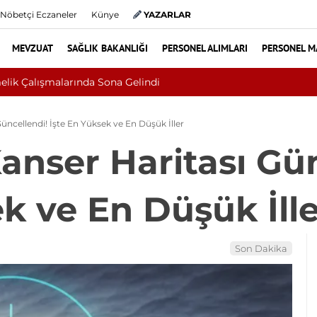
Nöbetçi Eczaneler
Künye
YAZARLAR
MEVZUAT
SAĞLIK BAKANLIĞI
PERSONEL ALIMLARI
PERSONEL M
i Çıktı: Ameliyattan 60 Dikişle Uyandı
Güncellendi! İşte En Yüksek ve En Düşük İller
anser Haritası Gü
k ve En Düşük İll
Son Dakika