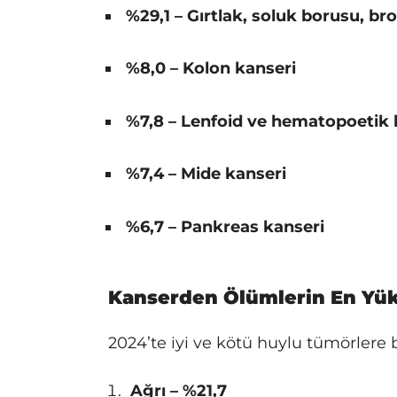
%29,1 – Gırtlak, soluk borusu, br
%8,0 – Kolon kanseri
%7,8 – Lenfoid ve hematopoetik 
%7,4 – Mide kanseri
%6,7 – Pankreas kanseri
Kanserden Ölümlerin En Yük
2024’te iyi ve kötü huylu tümörlere b
Ağrı – %21,7