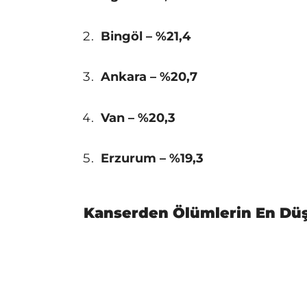
Bingöl – %21,4
Ankara – %20,7
Van – %20,3
Erzurum – %19,3
Kanserden Ölümlerin En Düş