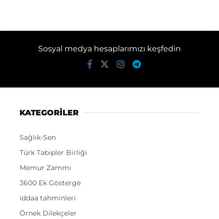
Sosyal medya hesaplarımızı keşfedin
KATEGORİLER
Sağlık-Sen
Türk Tabipler Birliği
Memur Zammı
3600 Ek Gösterge
iddaa tahminleri
Örnek Dilekçeler