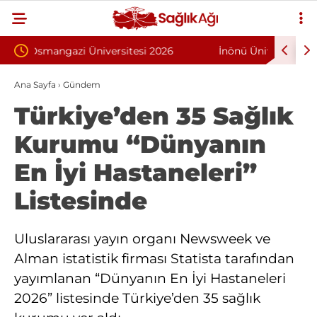
026
İnönü Üniversitesi 131 Sözleşmeli Personel
Bilk
Kişi
Alımı İlanı
Pro
Ana Sayfa
›
Gündem
Türkiye’den 35 Sağlık
Kurumu “Dünyanın
En İyi Hastaneleri”
Listesinde
Uluslararası yayın organı Newsweek ve
Alman istatistik firması Statista tarafından
yayımlanan “Dünyanın En İyi Hastaneleri
2026” listesinde Türkiye’den 35 sağlık