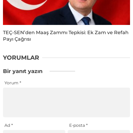
TEÇ-SEN’den Maaş Zammı Tepkisi: Ek Zam ve Refah
Payı Çağrısı
YORUMLAR
Bir yanıt yazın
Yorum
*
Ad
*
E-posta
*