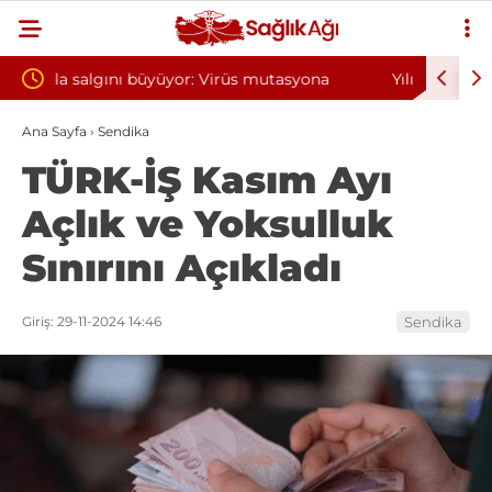
tasyona
Yılın ilk 6 ayında 10 bini aşkın hasta hiperbarik
D
oksijen tedavisinden yararlandı
s
Ana Sayfa
›
Sendika
TÜRK-İŞ Kasım Ayı
Açlık ve Yoksulluk
Sınırını Açıkladı
Giriş: 29-11-2024 14:46
Sendika