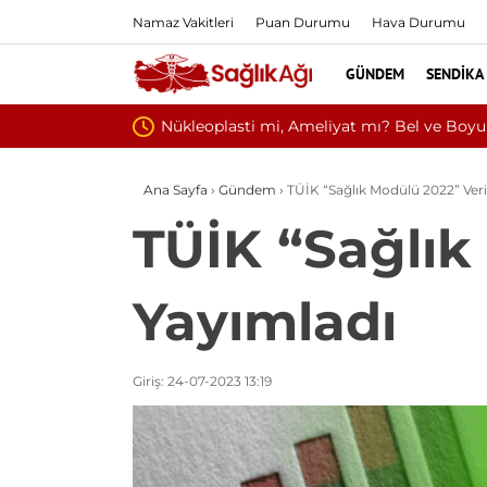
Namaz Vakitleri
Puan Durumu
Hava Durumu
GÜNDEM
SENDIKA
Kültür ve 
Ana Sayfa
›
Gündem
›
TÜİK “Sağlık Modülü 2022” Veri
TÜİK “Sağlık
Yayımladı
Giriş: 24-07-2023 13:19