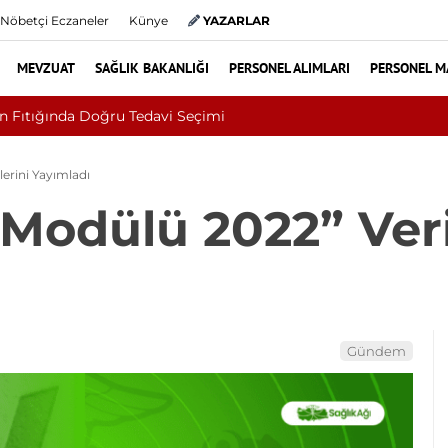
Nöbetçi Eczaneler
Künye
YAZARLAR
MEVZUAT
SAĞLIK BAKANLIĞI
PERSONEL ALIMLARI
PERSONEL M
Turizm Bakanlığı Uludağ Alan Başkanlığı 11 Sürekli İşçi Alımı Du
lerini Yayımladı
 Modülü 2022” Veri
Gündem