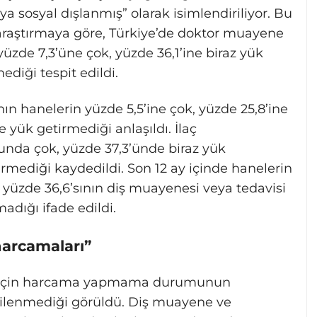
a sosyal dışlanmış” olarak isimlendiriliyor. Bu
araştırmaya göre, Türkiye’de doktor muayene
üzde 7,3’üne çok, yüzde 36,1’ine biraz yük
ediği tespit edildi.
n hanelerin yüzde 5,5’ine çok, yüzde 25,8’ine
se yük getirmediği anlaşıldı. İlaç
unda çok, yüzde 37,3’ünde biraz yük
rmediği kaydedildi. Son 12 ay içinde hanelerin
yüzde 36,6’sının diş muayenesi veya tedavisi
adığı ifade edildi.
harcamaları”
aç için harcama yapmama durumunun
tkilenmediği görüldü. Diş muayene ve