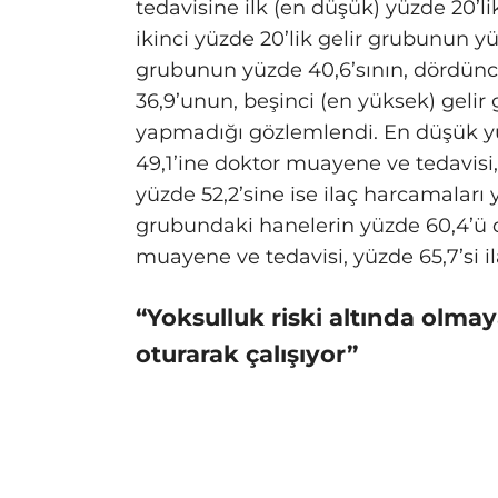
tedavisine ilk (en düşük) yüzde 20’l
ikinci yüzde 20’lik gelir grubunun yü
grubunun yüzde 40,6’sının, dördünc
36,9’unun, beşinci (en yüksek) geli
yapmadığı gözlemlendi. En düşük yü
49,1’ine doktor muayene ve tedavisi,
yüzde 52,2’sine ise ilaç harcamaları 
grubundaki hanelerin yüzde 60,4’ü d
muayene ve tedavisi, yüzde 65,7’si il
“Yoksulluk riski altında olma
oturarak çalışıyor”