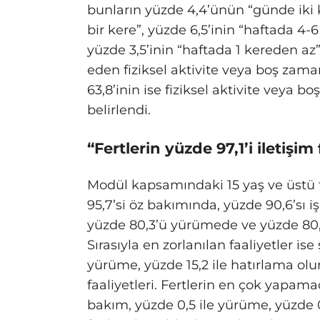
bunların yüzde 4,4’ünün “günde iki k
bir kere”, yüzde 6,5’inin “haftada 4-
yüzde 3,5’inin “haftada 1 kereden a
eden fiziksel aktivite veya boş zaman 
63,8’inin ise fiziksel aktivite veya 
belirlendi.
“Fertlerin yüzde 97,1’i iletişi
Modül kapsamındaki 15 yaş ve üstü fe
95,7’si öz bakımında, yüzde 90,6’sı i
yüzde 80,3’ü yürümede ve yüzde 80,1
Sırasıyla en zorlanılan faaliyetler ise
yürüme, yüzde 15,2 ile hatırlama olur
faaliyetleri. Fertlerin en çok yapamadı
bakım, yüzde 0,5 ile yürüme, yüzde 0,